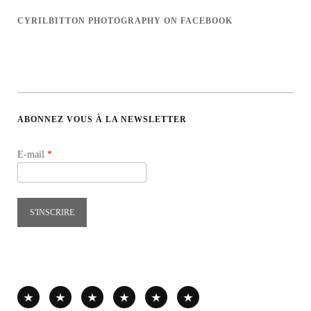
sur
sur
sur
sur
Facebook
Twitter
Instagram
LinkedIn
CYRILBITTON PHOTOGRAPHY ON FACEBOOK
ABONNEZ VOUS À LA NEWSLETTER
E-mail
*