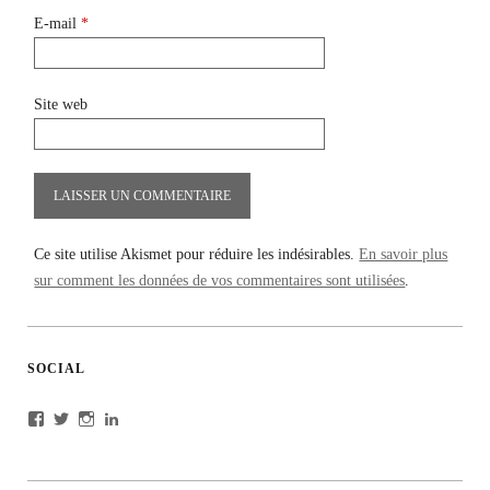
E-mail
*
Site web
Ce site utilise Akismet pour réduire les indésirables.
En savoir plus
sur comment les données de vos commentaires sont utilisées
.
SOCIAL
Voir
Voir
Voir
Voir
le
le
le
le
profil
profil
profil
profil
de
de
de
de
cyrilbitton
cyrilbitton
cyrilbitton
cyrilbitton